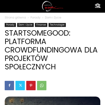
Ameryka
Strona główna
Porady
Dom i Życie
Porady
Dom i Życie
Finanse
Technologie
po
STARTSOMEGOOD:
PLATFORMA
polsku
CROWDFUNDINGOWA DLA
PROJEKTÓW
SPOŁECZNYCH