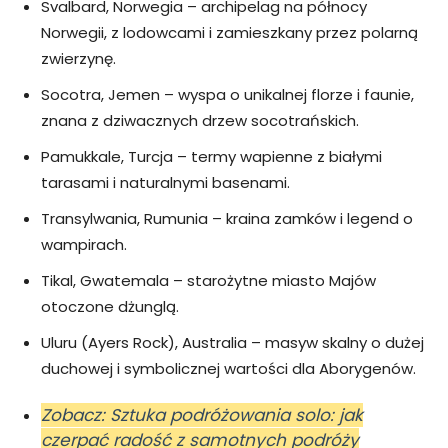
Svalbard, Norwegia – archipelag na północy
Norwegii, z lodowcami i zamieszkany przez polarną
zwierzynę.
Socotra, Jemen – wyspa o unikalnej florze i faunie,
znana z dziwacznych drzew socotrańskich.
Pamukkale, Turcja – termy wapienne z białymi
tarasami i naturalnymi basenami.
Transylwania, Rumunia – kraina zamków i legend o
wampirach.
Tikal, Gwatemala – starożytne miasto Majów
otoczone dżunglą.
Uluru (Ayers Rock), Australia – masyw skalny o dużej
duchowej i symbolicznej wartości dla Aborygenów.
Zobacz: Sztuka podróżowania solo: jak
czerpać radość z samotnych podróży