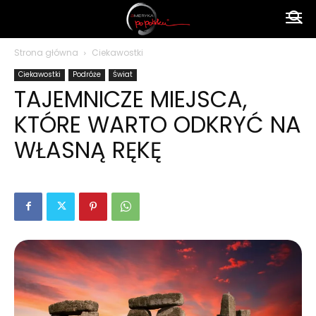
Ameryka
Strona główna
Ciekawostki
Ciekawostki
Podróże
Świat
po
TAJEMNICZE MIEJSCA,
KTÓRE WARTO ODKRYĆ NA
polsku
WŁASNĄ RĘKĘ