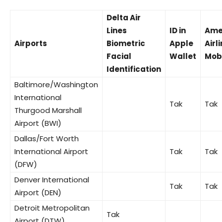
Delta Air
Lines
ID in
Ame
Airports
Biometric
Apple
Airl
Facial
Wallet
Mobi
Identification
Baltimore/Washington
International
Tak
Tak
Thurgood Marshall
Airport (BWI)
Dallas/Fort Worth
International Airport
Tak
Tak
(DFW)
Denver International
Tak
Tak
Airport (DEN)
Detroit Metropolitan
Tak
Airport (DTW)