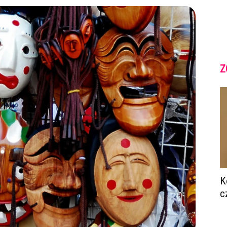
Z
K
c