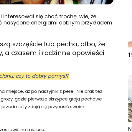
 interesował się choć trochę, wie, że
być nasycone energiami dobrym przykładem
szą szczęście lub pecha, albo, że
, a czasem i rodzinne opowieści
1
lanu: czy to dobry pomysł?
a miejsce, aż po naszyjniki z pereł. Nie brak też
ku grozy, gdzie pierwsze skrzypce grają pechowe
re przedmioty zdają się przynosić swoim
N
j zostawić na miejscu.