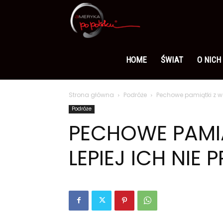
Ameryka
po
HOME
ŚWIAT
O NICH
Strona główna
Podróże
Pechowe pamiątki z wak
polsku
Podróże
PECHOWE PAMIĄ
LEPIEJ ICH NIE