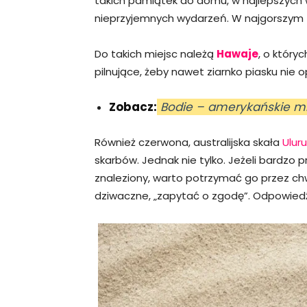
takich pamiątek do domu, w najlepszych
nieprzyjemnych wydarzeń. W najgorszym
Do takich miejsc należą
Hawaje
, o który
pilnujące, żeby nawet ziarnko piasku nie o
Zobacz:
Bodie – amerykańskie mi
Również czerwona, australijska skała
Uluru
skarbów. Jednak nie tylko. Jeżeli bardzo 
znaleziony, warto potrzymać go przez ch
dziwaczne, „zapytać o zgodę”. Odpowiedź 