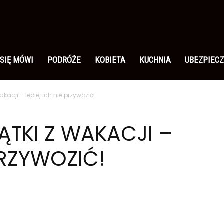
 SIĘ MÓWI
PODRÓŻE
KOBIETA
KUCHNIA
UBEZPIECZ
acji – lepiej ich nie przywozić!
TKI Z WAKACJI –
 PRZYWOZIĆ!