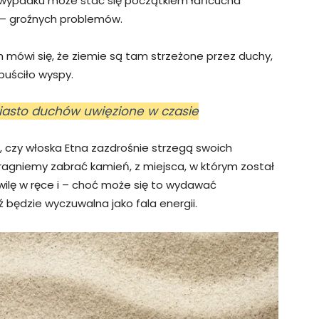
 wypadku może stać się początkiem łańcucha
 – groźnych problemów.
ch mówi się, że ziemie są tam strzeżone przez duchy,
puściło wyspy.
asto duchów uwięzione w czasie
, czy włoska Etna zazdrośnie strzegą swoich
pragniemy zabrać kamień, z miejsca, w którym został
wilę w ręce i – choć może się to wydawać
będzie wyczuwalna jako fala energii.