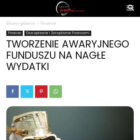
Ameryka
Strona główna
Finanse
Finanse
Oszczędzanie i Zarządzanie Finansami
po
TWORZENIE AWARYJNEGO
FUNDUSZU NA NAGŁE
polsku
WYDATKI