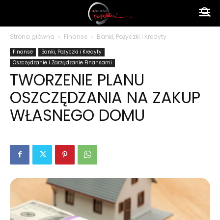
Ameryka
Strona główna
Finanse
Banki, Pożyczki i Kredyty
Finanse
Banki, Pożyczki i Kredyty
po
Oszczędzanie i Zarządzanie Finansami
TWORZENIE PLANU
OSZCZĘDZANIA NA ZAKUP
polsku
WŁASNEGO DOMU