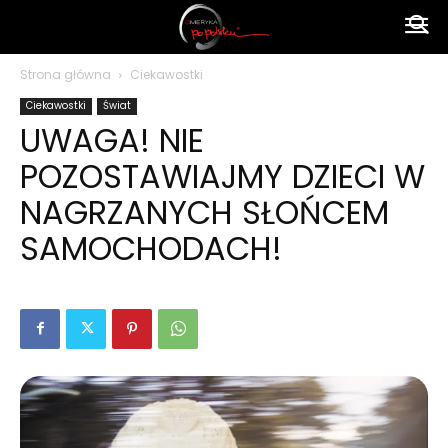
Ameryka
Strona główna
Ciekawostki
Ciekawostki
Świat
po
UWAGA! NIE
POZOSTAWIAJMY DZIECI W
polsku
NAGRZANYCH SŁOŃCEM
SAMOCHODACH!