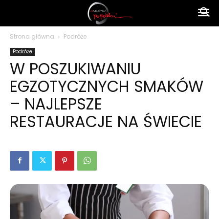
Ameryka
Strona główna
Podróże
Podróże
po
W POSZUKIWANIU
EGZOTYCZNYCH SMAKÓW
polsku
– NAJLEPSZE
RESTAURACJE NA ŚWIECIE