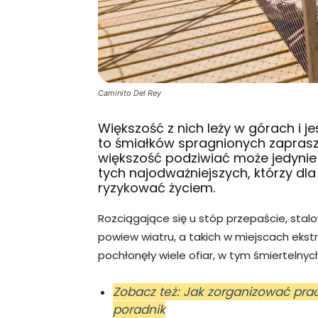
Caminito Del Rey
Większość z nich leży w górach i j
to śmiałków spragnionych zaprasz
większość podziwiać może jedynie 
tych najodważniejszych, którzy dl
ryzykować życiem.
Rozciągające się u stóp przepaście, stalo
powiew wiatru, a takich w miejscach ekst
pochłonęły wiele ofiar, w tym śmiertelnych
Zobacz też: Jak zorganizować pra
poradnik