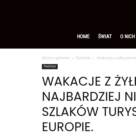
Ameryka
po
HOME
ŚWIAT
O NICH
Strona główna
Podróże
Wakacje z żyłką emoc
polsku
Podróże
WAKACJE Z ŻYŁ
NAJBARDZIEJ N
SZLAKÓW TURY
EUROPIE.