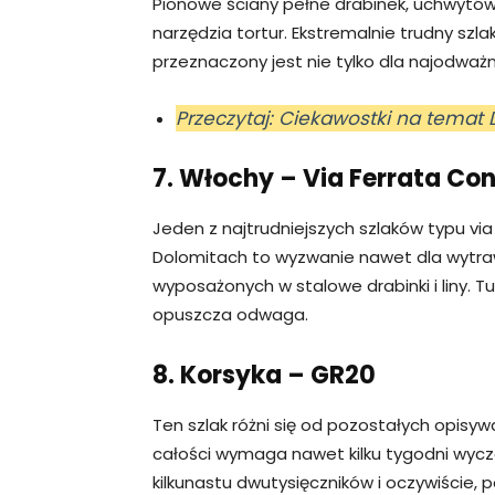
Pionowe ściany pełne drabinek, uchwytów
narzędzia tortur. Ekstremalnie trudny sz
przeznaczony jest nie tylko dla najodważn
Przeczytaj: Ciekawostki na temat D
7. Włochy – Via Ferrata Con
Jeden z najtrudniejszych szlaków typu via
Dolomitach to wyzwanie nawet dla wytra
wyposażonych w stalowe drabinki i liny.
opuszcza odwaga.
8. Korsyka – GR20
Ten szlak różni się od pozostałych opisy
całości wymaga nawet kilku tygodni wycz
kilkunastu dwutysięczników i oczywiście, 