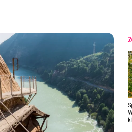
Z
S
W
k