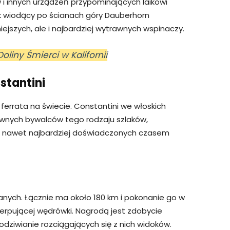
 i innych urządzeń przypominających laikowi
lak wiodący po ścianach góry Dauberhorn
iejszych, ale i najbardziej wytrawnych wspinaczy.
oliny Śmierci w Kalifornii
stantini
 ferrata na świecie. Constantini we włoskich
wnych bywalców tego rodzaju szlaków,
 Tu nawet najbardziej doświadczonych czasem
wanych. Łącznie ma około 180 km i pokonanie go w
erpującej wędrówki. Nagrodą jest zdobycie
podziwianie rozciągających się z nich widoków.