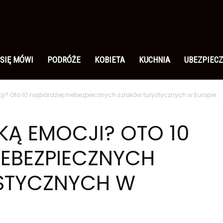
 SIĘ MÓWI
PODRÓŻE
KOBIETA
KUCHNIA
UBEZPIECZ
ji? Oto 10 najbardziej niebezpiecznych szlaków turystycznych w Europie.
KĄ EMOCJI? OTO 10
IEBEZPIECZNYCH
STYCZNYCH W