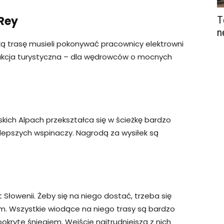
 Rey
T
n
ką trasę musieli pokonywać pracownicy elektrowni
atrakcja turystyczna – dla wędrowców o mocnych
skich Alpach przekształca się w ścieżkę bardzo
jlepszych wspinaczy. Nagrodą za wysiłek są
t Słowenii. Żeby się na niego dostać, trzeba się
m. Wszystkie wiodące na niego trasy są bardzo
pokryte śniegiem. Wejście najtrudniejszą z nich