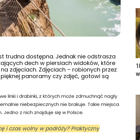
est trudna dostępna. Jednak nie odstrasza
ających dech w piersiach widoków, które
1
na zdjęciach. Zdjęciach – robionych przez
w
a pięknej panoramy czy zdjęć, gotowi są
we linki i drabinki, z których może zdmuchnąć nagły
remalnie niebezpiecznych nie brakuje. Takie miejsca
. Jedno z nich znajduje się w Polsce.
cę i czas wolny w podróży? Praktyczny