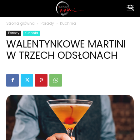
Ameryka
Strona główna
Porady
Kuchnia
Porady
Kuchnia
po
WALENTYNKOWE MARTINI
W TRZECH ODSŁONACH
polsku