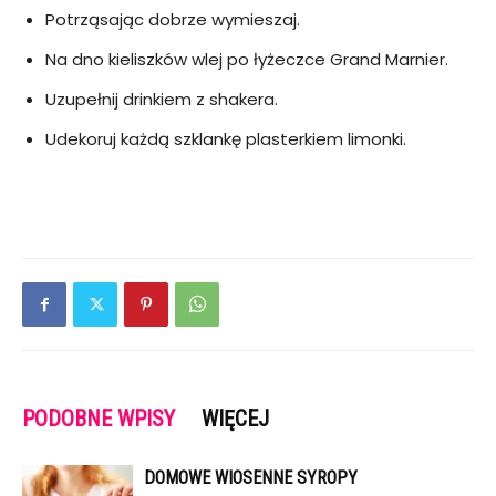
Potrząsając dobrze wymieszaj.
Na dno kieliszków wlej po łyżeczce Grand Marnier.
Uzupełnij drinkiem z shakera.
Udekoruj każdą szklankę plasterkiem limonki.
PODOBNE WPISY
WIĘCEJ
DOMOWE WIOSENNE SYROPY