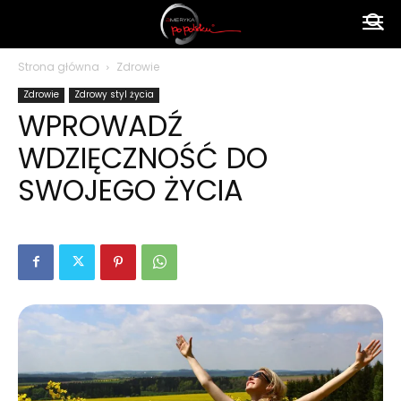
Ameryka
Strona główna
Zdrowie
Zdrowie
Zdrowy styl życia
po
WPROWADŹ
WDZIĘCZNOŚĆ DO
polsku
SWOJEGO ŻYCIA