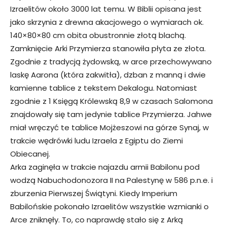
Izraelitów około 3000 lat temu. W Biblii opisana jest
jako skrzynia z drewna akacjowego o wymiarach ok.
140×80×80 cm obita obustronnie złotą blachą.
Zamknięcie Arki Przymierza stanowiła płyta ze złota.
Zgodnie z tradycją żydowską, w arce przechowywano
laskę Aarona (która zakwitła), dzban z manną i dwie
kamienne tablice z tekstem Dekalogu. Natomiast
zgodnie z 1 Księgą Królewską 8,9 w czasach Salomona
znajdowały się tam jedynie tablice Przymierza. Jahwe
miał wręczyć te tablice Mojżeszowi na górze Synaj, w
trakcie wędrówki ludu Izraela z Egiptu do Ziemi
Obiecanej.
Arka zaginęła w trakcie najazdu armii Babilonu pod
wodzą Nabuchodonozora II na Palestynę w 586 p.n.e. i
zburzenia Pierwszej Świątyni. Kiedy Imperium
Babilońskie pokonało Izraelitów wszystkie wzmianki o
Arce zniknęły. To, co naprawdę stało się z Arką