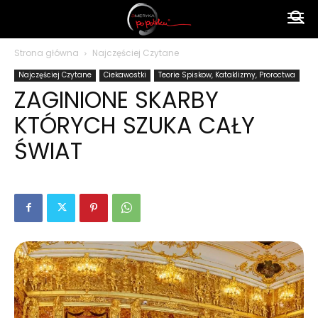
Ameryka
Strona główna
Najczęściej Czytane
Najczęściej Czytane
Ciekawostki
Teorie Spiskow, Kataklizmy, Proroctwa
po
ZAGINIONE SKARBY
KTÓRYCH SZUKA CAŁY
polsku
ŚWIAT