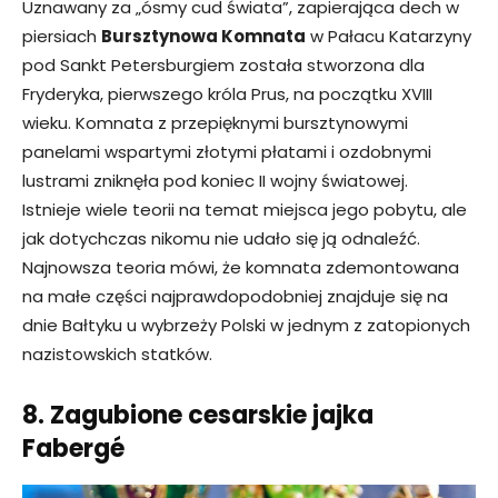
Uznawany za „ósmy cud świata”, zapierająca dech w
piersiach
Bursztynowa Komnata
w Pałacu Katarzyny
pod Sankt Petersburgiem została stworzona dla
Fryderyka, pierwszego króla Prus, na początku XVIII
wieku. Komnata z przepięknymi bursztynowymi
panelami wspartymi złotymi płatami i ozdobnymi
lustrami zniknęła pod koniec II wojny światowej.
Istnieje wiele teorii na temat miejsca jego pobytu, ale
jak dotychczas nikomu nie udało się ją odnaleźć.
Najnowsza teoria mówi, że komnata zdemontowana
na małe części najprawdopodobniej znajduje się na
dnie Bałtyku u wybrzeży Polski w jednym z zatopionych
nazistowskich statków.
8. Zagubione cesarskie jajka
Fabergé