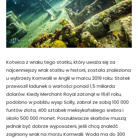
Kotwica z wraku tego statku, który uważa się za
najcenniejszy wrak statku w historii, została znaleziona
u wybrzeży Kornwalii w Anglii w marcu 2019 roku. Statek
przewoził ładunek o wartości ponad 1,5 miliarda
dolarów. Kiedy Merchant Royal zatonął w 1641 roku,
podobno w pobliżu wysp Scilly, zabrał ze sobą 100 000
funtów złota, 400 sztabek meksykańskiego srebra i
około 500 000 monet. Poszukiwacze skarbów muszą
jednak być dobrze wyposażeni, jeśli chcą znaleźć
zaginiony wrak na morzu Kornwalii. Woda ma do 300