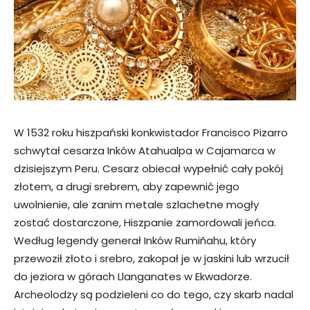
W 1532 roku hiszpański konkwistador Francisco Pizarro
schwytał cesarza Inków Atahualpa w Cajamarca w
dzisiejszym Peru. Cesarz obiecał wypełnić cały pokój
złotem, a drugi srebrem, aby zapewnić jego
uwolnienie, ale zanim metale szlachetne mogły
zostać dostarczone, Hiszpanie zamordowali jeńca.
Według legendy generał Inków Rumiñahu, który
przewoził złoto i srebro, zakopał je w jaskini lub wrzucił
do jeziora w górach Llanganates w Ekwadorze.
Archeolodzy są podzieleni co do tego, czy skarb nadal