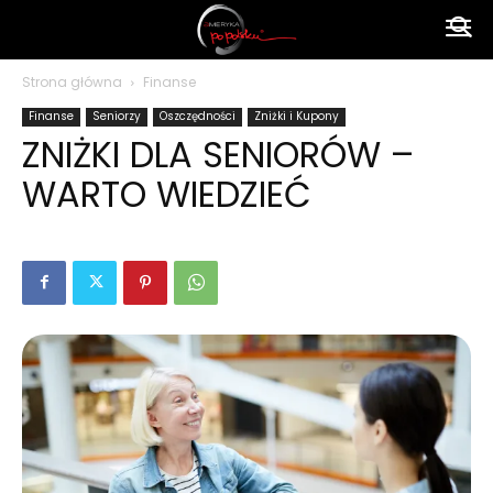
Ameryka
Strona główna
Finanse
Finanse
Seniorzy
Oszczędności
Zniżki i Kupony
po
ZNIŻKI DLA SENIORÓW –
WARTO WIEDZIEĆ
polsku