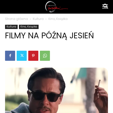
Ameryka
Strona główna
Kultura
Kino, Książka
Kultura
Kino, Książka
po
FILMY NA PÓŹNĄ JESIEŃ
polsku