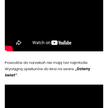
Powodów do narzekań nie mają też najmłodsi.
Wyciągną opiekunów do kina na seans
„Dziwny
świat”
.