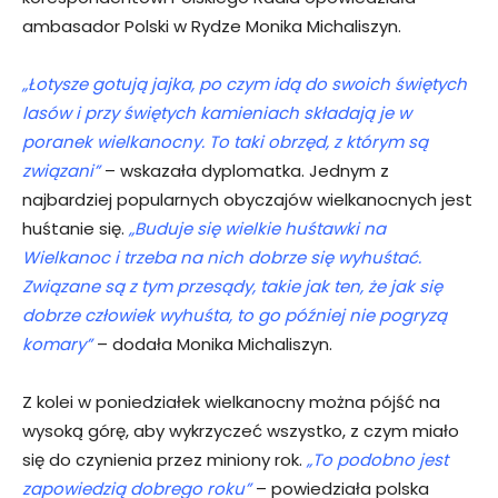
ambasador Polski w Rydze Monika Michaliszyn.
„Łotysze gotują jajka, po czym idą do swoich świętych
lasów i przy świętych kamieniach składają je w
poranek wielkanocny. To taki obrzęd, z którym są
związani”
– wskazała dyplomatka. Jednym z
najbardziej popularnych obyczajów wielkanocnych jest
huśtanie się.
„Buduje się wielkie huśtawki na
Wielkanoc i trzeba na nich dobrze się wyhuśtać.
Związane są z tym przesądy, takie jak ten, że jak się
dobrze człowiek wyhuśta, to go później nie pogryzą
komary”
– dodała Monika Michaliszyn.
Z kolei w poniedziałek wielkanocny można pójść na
wysoką górę, aby wykrzyczeć wszystko, z czym miało
się do czynienia przez miniony rok.
„To podobno jest
zapowiedzią dobrego roku”
– powiedziała polska