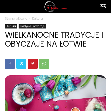
Ameryka
Strona główna
Kultura
Kultura
Tradycje i obyczaje
po
WIELKANOCNE TRADYCJE I
OBYCZAJE NA ŁOTWIE
polsku