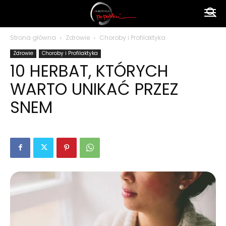
Ameryka
Strona główna
Zdrowie
Choroby i Profilaktyka
Zdrowie
Choroby i Profilaktyka
po
10 HERBAT, KTÓRYCH
WARTO UNIKAĆ PRZEZ
polsku
SNEM