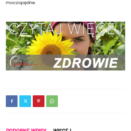
moczopędne.