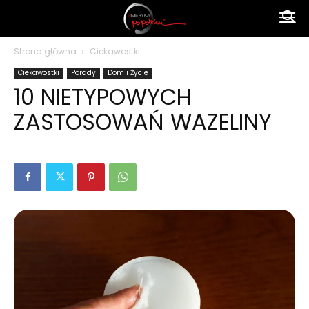
Ameryka
Strona główna
Ciekawostki
Ciekawostki
Porady
Dom i Życie
po
10 NIETYPOWYCH
ZASTOSOWAŃ WAZELINY
polsku