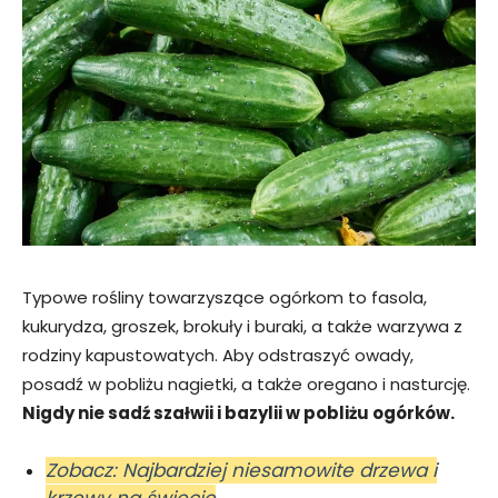
Typowe rośliny towarzyszące ogórkom to fasola,
kukurydza, groszek, brokuły i buraki, a także warzywa z
rodziny kapustowatych. Aby odstraszyć owady,
posadź w pobliżu nagietki, a także oregano i nasturcję.
Nigdy nie sadź szałwii i bazylii w pobliżu ogórków.
Zobacz: Najbardziej niesamowite drzewa i
krzewy na świecie