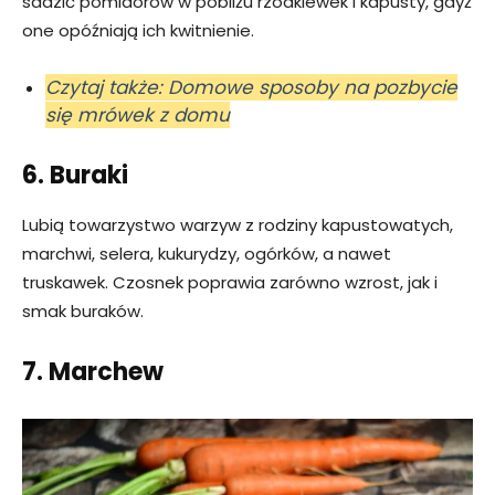
sadzić pomidorów w pobliżu rzodkiewek i kapusty, gdyż
one opóźniają ich kwitnienie.
Czytaj także: Domowe sposoby na pozbycie
się mrówek z domu
6. Buraki
Lubią towarzystwo warzyw z rodziny kapustowatych,
marchwi, selera, kukurydzy, ogórków, a nawet
truskawek. Czosnek poprawia zarówno wzrost, jak i
smak buraków.
7. Marchew