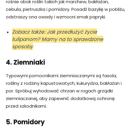
rośnie obok roślin takich jak marchew, bakłażan,
cebula, pietruszka i pomidory. Posadź bazylię w pobliżu,
odstraszy ona owady i wzmocni smak papryki.
Zobacz także: Jak przedłużyć życie
tulipanom? Mamy na to sprawdzone
sposoby
4. Ziemniaki
Typowymi pomocnikami ziemniaczanymi są fasola,
rośliny z rodziny kapustowatych, kukurydza, bakłażan i
por. Spróbuj wyhodować chrzan w rogach grządki
ziemniaczanej, aby zapewnić dodatkową ochronę
przed szkodnikami.
5. Pomidory