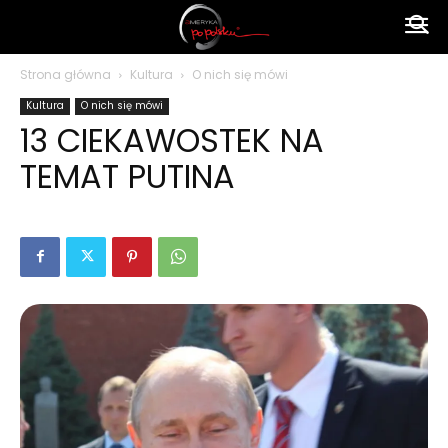
Ameryka
Strona główna
Kultura
O nich się mówi
Kultura
O nich się mówi
po
13 CIEKAWOSTEK NA
TEMAT PUTINA
polsku