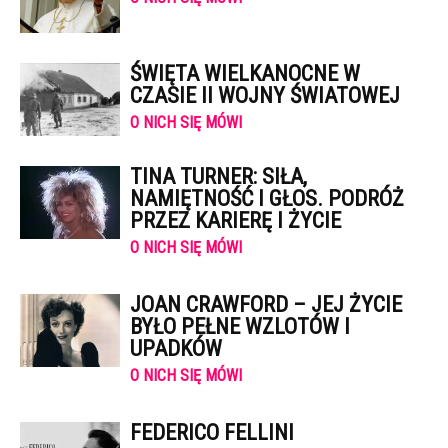
ŚWIĘTA WIELKANOCNE W
CZASIE II WOJNY ŚWIATOWEJ
O NICH SIĘ MÓWI
TINA TURNER: SIŁA,
NAMIĘTNOŚĆ I GŁOS. PODRÓŻ
PRZEZ KARIERĘ I ŻYCIE
O NICH SIĘ MÓWI
JOAN CRAWFORD – JEJ ŻYCIE
BYŁO PEŁNE WZLOTÓW I
UPADKÓW
O NICH SIĘ MÓWI
FEDERICO FELLINI