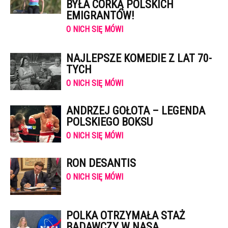
BYŁA CÓRKĄ POLSKICH
EMIGRANTÓW!
O NICH SIĘ MÓWI
NAJLEPSZE KOMEDIE Z LAT 70-
TYCH
O NICH SIĘ MÓWI
ANDRZEJ GOŁOTA – LEGENDA
POLSKIEGO BOKSU
O NICH SIĘ MÓWI
RON DESANTIS
O NICH SIĘ MÓWI
POLKA OTRZYMAŁA STAŻ
BADAWCZY W NASA