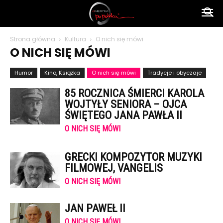
Ameryka
Strona główna
Kultura
O nich się mówi
O NICH SIĘ MÓWI
po
Humor
Kino, Książka
O nich się mówi
Tradycje i obyczaje
85 ROCZNICA ŚMIERCI KAROLA
polsku
WOJTYŁY SENIORA – OJCA
ŚWIĘTEGO JANA PAWŁA II
O NICH SIĘ MÓWI
GRECKI KOMPOZYTOR MUZYKI
FILMOWEJ, VANGELIS
O NICH SIĘ MÓWI
JAN PAWEŁ II
O NICH SIĘ MÓWI