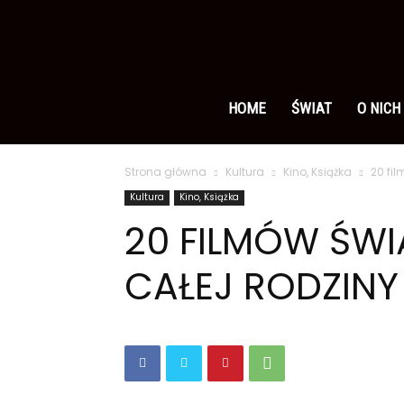
Ameryka
po
HOME
ŚWIAT
O NICH
Strona główna
Kultura
Kino, Książka
20 fi
polsku
Kultura
Kino, Książka
20 FILMÓW ŚW
CAŁEJ RODZINY