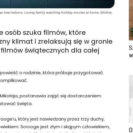
r tree indoors. Loving family watching holiday movies at home. Mother,
e osób szuka filmów, które
ny klimat i zrelaksują się w gronie
S
i filmów świątecznych dla całej
w
powieść o rodzinie, która próbuje przygotować
 komplikować.
yn Mikołaja, postanawia zająć się dostarczeniem
atować święta.
rooge’u, który jest nawiedzany przez trzy duchy,
wiekiem. Scrooge jest złym i skąpym człowiekiem,
O