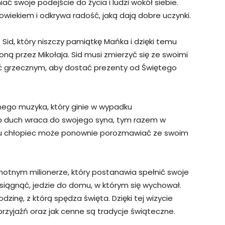
ć swoje podejście do życia i ludzi wokół siebie.
łowiekiem i odkrywa radość, jaką dają dobre uczynki.
id, który niszczy pamiątkę Mańka i dzięki temu
oną przez Mikołaja. Sid musi zmierzyć się ze swoimi
być grzecznym, aby dostać prezenty od Świętego
ynnego muzyka, który ginie w wypadku
o duch wraca do swojego syna, tym razem w
mu chłopiec może ponownie porozmawiać ze swoim
motnym milionerze, który postanawia spełnić swoje
siągnąć, jedzie do domu, w którym się wychował.
dzinę, z którą spędza święta. Dzięki tej wizycie
 przyjaźń oraz jak cenne są tradycje świąteczne.