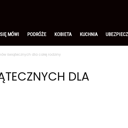
 SIĘ MÓWI
PODRÓŻE
KOBIETA
KUCHNIA
UBEZPIECZ
lmów świątecznych dla całej rodziny
IĄTECZNYCH DLA