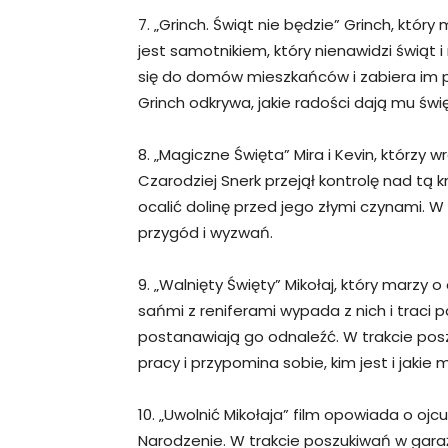
7. „Grinch. Świąt nie będzie” Grinch, któr
jest samotnikiem, który nienawidzi świąt i
się do domów mieszkańców i zabiera im 
Grinch odkrywa, jakie radości dają mu święt
8. „Magiczne Święta” Mira i Kevin, którzy w
Czarodziej Snerk przejął kontrolę nad tą k
ocalić dolinę przed jego złymi czynami. 
przygód i wyzwań.
9. „Walnięty Święty” Mikołaj, który marzy 
sańmi z reniferami wypada z nich i traci 
postanawiają go odnaleźć. W trakcie pos
pracy i przypomina sobie, kim jest i jakie
10. „Uwolnić Mikołaja” film opowiada o ojc
Narodzenie. W trakcie poszukiwań w garaż