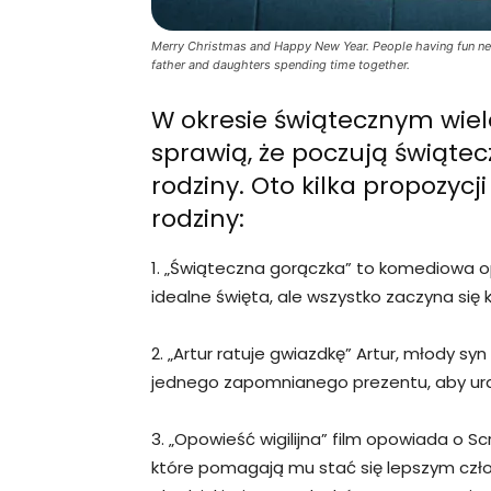
Merry Christmas and Happy New Year. People having fun nea
father and daughters spending time together.
W okresie świątecznym wiel
sprawią, że poczują świątecz
rodziny. Oto kilka propozycj
rodziny:
1. „Świąteczna gorączka” to komediowa o
idealne święta, ale wszystko zaczyna się
2. „Artur ratuje gwiazdkę” Artur, młody s
jednego zapomnianego prezentu, aby ur
3. „Opowieść wigilijna” film opowiada o Sc
które pomagają mu stać się lepszym czło