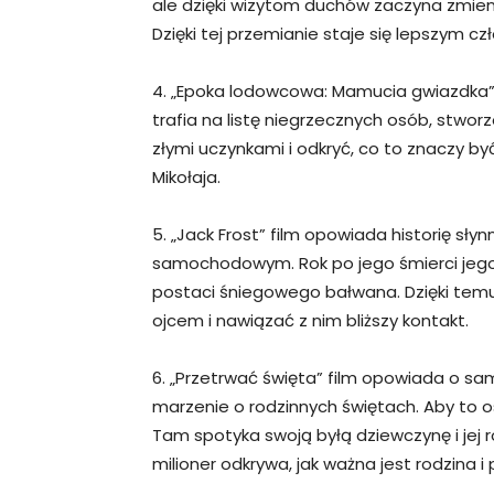
ale dzięki wizytom duchów zaczyna zmienia
Dzięki tej przemianie staje się lepszym cz
4. „Epoka lodowcowa: Mamucia gwiazdka” S
trafia na listę niegrzecznych osób, stworz
złymi uczynkami i odkryć, co to znaczy 
Mikołaja.
5. „Jack Frost” film opowiada historię sł
samochodowym. Rok po jego śmierci jeg
postaci śniegowego bałwana. Dzięki te
ojcem i nawiązać z nim bliższy kontakt.
6. „Przetrwać święta” film opowiada o sa
marzenie o rodzinnych świętach. Aby to o
Tam spotyka swoją byłą dziewczynę i jej ro
milioner odkrywa, jak ważna jest rodzina i