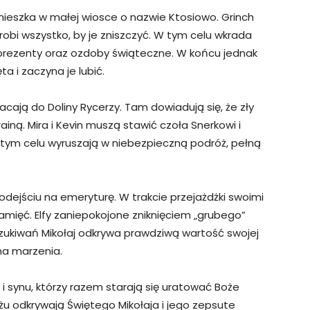
y mieszka w małej wiosce o nazwie Ktosiowo. Grinch
 robi wszystko, by je zniszczyć. W tym celu wkrada
prezenty oraz ozdoby świąteczne. W końcu jednak
a i zaczyna je lubić.
racają do Doliny Rycerzy. Tam dowiadują się, że zły
rainą. Mira i Kevin muszą stawić czoła Snerkowi i
W tym celu wyruszają w niebezpieczną podróż, pełną
o odejściu na emeryturę. W trakcie przejażdżki swoimi
pamięć. Elfy zaniepokojone zniknięciem „grubego”
zukiwań Mikołaj odkrywa prawdziwą wartość swojej
 ma marzenia.
u i synu, którzy razem starają się uratować Boże
u odkrywają Świętego Mikołaja i jego zepsute