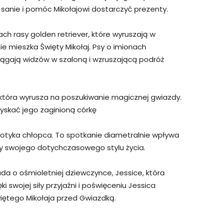
ić sanie i pomóc Mikołajowi dostarczyć prezenty.
ach rasy golden retriever, które wyruszają w
e mieszka Święty Mikołaj. Psy o imionach
ciągają widzów w szaloną i wzruszającą podróż
a, która wyrusza na poszukiwanie magicznej gwiazdy.
yskać jego zaginioną córkę
spotyka chłopca. To spotkanie diametralnie wpływa
y swojego dotychczasowego stylu życia.
iada o ośmioletniej dziewczynce, Jessice, która
ki swojej siły przyjaźni i poświęceniu Jessica
iętego Mikołaja przed Gwiazdką.