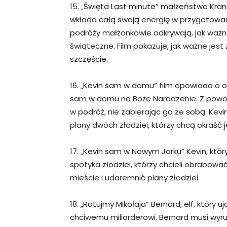
15. „Święta Last minute” małżeństwo Kra
wkłada całą swoją energię w przygotowan
podróży małżonkowie odkrywają, jak ważne
świąteczne. Film pokazuje, jak ważne jest
szczęście.
16. „Kevin sam w domu” film opowiada o o
sam w domu na Boże Narodzenie. Z powo
w podróż, nie zabierając go ze sobą. Kev
plany dwóch złodziei, którzy chcą okraść
17. „Kevin sam w Nowym Jorku” Kevin, kt
spotyka złodziei, którzy chcieli obrabow
mieście i udaremnić plany złodziei.
18. „Ratujmy Mikołaja” Bernard, elf, który
chciwemu miliarderowi. Bernard musi wyru