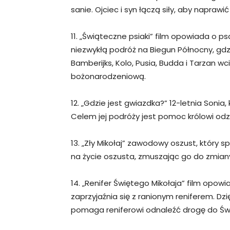
sanie. Ojciec i syn łączą siły, aby napraw
11. „Świąteczne psiaki” film opowiada o ps
niezwykłą podróż na Biegun Północny, gdzi
Bamberijks, Kolo, Pusia, Budda i Tarzan w
bożonarodzeniową.
12. „Gdzie jest gwiazdka?” 12-letnia Soni
Celem jej podróży jest pomoc królowi odz
13. „Zły Mikołaj” zawodowy oszust, który 
na życie oszusta, zmuszając go do zmian
14. „Renifer Świętego Mikołaja” film opow
zaprzyjaźnia się z ranionym reniferem. Dzię
pomaga reniferowi odnaleźć drogę do Św