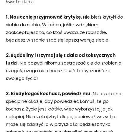
świata i ludzi.
1. Naucz się przyjmować krytykę.
Nie bierz krytyki do
siebie do siebie. W końcu, jeśli z wdziękiem
zaakceptujesz to, co ktoś uważa, że ​​robisz źle,
będziesz w stanie stać się lepszą wersją siebie.
2. Bądź silny i trzymaj się z dala od toksycznych
ludzi.
Nie pozwól nikomu zastraszać cię do zrobienia
czegoś, czego nie chcesz. Usuń toksyczność ze
swojego życia!
3. Kiedy kogoś kochasz, powiedz mu.
Nie czekaj na
specjalne okazje, aby powiedzieć komuś, że go
kochasz. Życie jest krótkie, więc wykorzystaj je jak
najlepiej. Nie czekaj zbyt długo, ponieważ wszystko
może się zdarzyć, a w przyszłości będziesz tylko
żałować, że wcześniej nie ujawniłeś swoich uczuć.