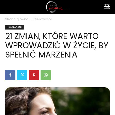
Ameryka
Strona główna
Ciekawostki
Ciekawostki
po
21 ZMIAN, KTÓRE WARTO
WPROWADZIĆ W ŻYCIE, BY
polsku
SPEŁNIĆ MARZENIA