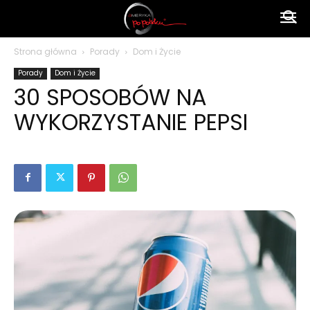
Ameryka
Strona główna
Porady
Dom i Życie
Porady
Dom i Życie
po
30 SPOSOBÓW NA
WYKORZYSTANIE PEPSI
polsku