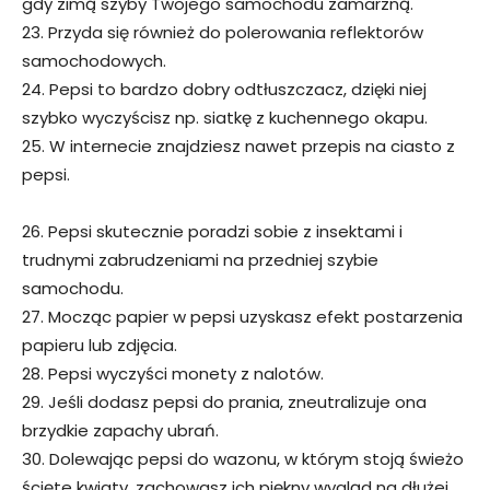
gdy zimą szyby Twojego samochodu zamarzną.
23. Przyda się również do polerowania reflektorów
samochodowych.
24. Pepsi to bardzo dobry odtłuszczacz, dzięki niej
szybko wyczyścisz np. siatkę z kuchennego okapu.
25. W internecie znajdziesz nawet przepis na ciasto z
pepsi.
26. Pepsi skutecznie poradzi sobie z insektami i
trudnymi zabrudzeniami na przedniej szybie
samochodu.
27. Mocząc papier w pepsi uzyskasz efekt postarzenia
papieru lub zdjęcia.
28. Pepsi wyczyści monety z nalotów.
29. Jeśli dodasz pepsi do prania, zneutralizuje ona
brzydkie zapachy ubrań.
30. Dolewając pepsi do wazonu, w którym stoją świeżo
ścięte kwiaty, zachowasz ich piękny wygląd na dłużej.