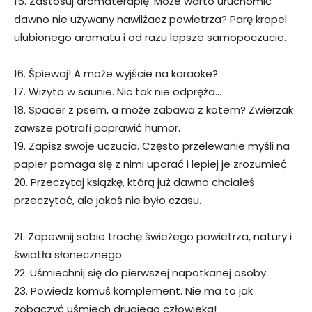
15. Zastosuj aromaterapię. Może warto uruchomić
dawno nie używany nawilżacz powietrza? Parę kropel
ulubionego aromatu i od razu lepsze samopoczucie.
16. Śpiewaj! A może wyjście na karaoke?
17. Wizyta w saunie. Nic tak nie odpręża…
18. Spacer z psem, a może zabawa z kotem? Zwierzak
zawsze potrafi poprawić humor.
19. Zapisz swoje uczucia. Często przelewanie myśli na
papier pomaga się z nimi uporać i lepiej je zrozumieć.
20. Przeczytaj książkę, którą już dawno chciałeś
przeczytać, ale jakoś nie było czasu.
21. Zapewnij sobie trochę świeżego powietrza, natury i
światła słonecznego.
22. Uśmiechnij się do pierwszej napotkanej osoby.
23. Powiedz komuś komplement. Nie ma to jak
zobaczyć uśmiech drugiego człowieka!