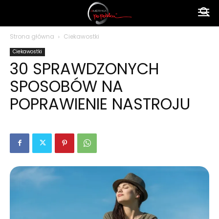
Ameryka
Strona główna
Ciekawostki
Ciekawostki
po
30 SPRAWDZONYCH
SPOSOBÓW NA
polsku
POPRAWIENIE NASTROJU