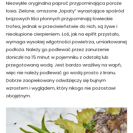
Niezwykle oryginalna paproć przypominająca poroże
łosia. Zielone, omszone „łopaty” wyrastające spośród
brązowych liści płonnych przypominają łowieckie
trofea, jednak w przeciwieństwie do nich, są żywe i
nieokupione cierpieniem. Łoś, jak na epifit przystało,
wymaga wysokiej wilgotności powietrza, umiarkowanej
podłoża. Należy go podlewać przez zanurzenie
doniczki na 15 minut w pojemniku z odstałą lub
przegotowaną wodą. Jest bardzo wrażliwy na wapń,
więc nie należy podlewać go wodą prosto z kranu.
Dobrze zaopiekowany odwdzięczy się bujnym
wzrostem i wyglądem, który nikogo nie pozostawi
obojętnym.