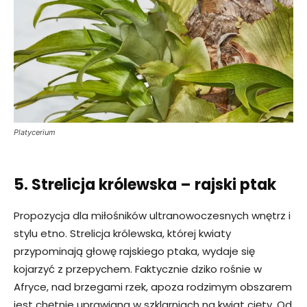
Platycerium
5. Strelicja królewska – rajski ptak
Propozycja dla miłośników ultranowoczesnych wnętrz i
stylu etno. Strelicja królewska, której kwiaty
przypominają głowę rajskiego ptaka, wydaje się
kojarzyć z przepychem. Faktycznie dziko rośnie w
Afryce, nad brzegami rzek, apoza rodzimym obszarem
jest chętnie uprawiana w szklarniach na kwiat cięty. Od