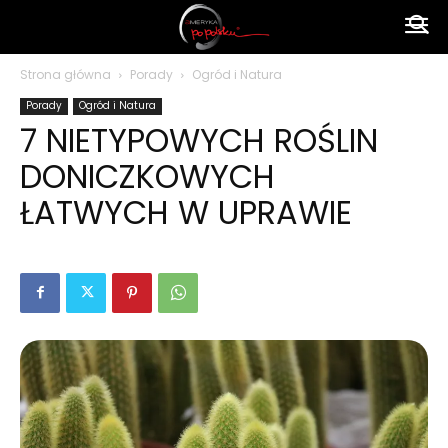
Ameryka
Strona główna
Porady
Ogród i Natura
Porady
Ogród i Natura
po
7 NIETYPOWYCH ROŚLIN
DONICZKOWYCH
polsku
ŁATWYCH W UPRAWIE