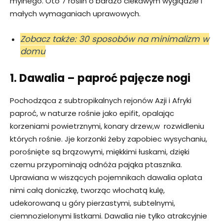
mylnego. Oto 7 roślin o bardzo ciekawym wyglądzie i
małych wymaganiach uprawowych.
Zobacz także: 30 sposobów na minimalizm w
domu
1. Dawalia – paproć pajęcze nogi
Pochodząca z subtropikalnych rejonów Azji i Afryki
paproć, w naturze rośnie jako epifit, opalając
korzeniami powietrznymi, konary drzew,w rozwidleniu
których rośnie. Jje korzonki żeby zapobiec wysychaniu,
porośnięte są brązowymi, miękkimi łuskami, dzięki
czemu przypominają odnóża pająka ptasznika.
Uprawiana w wiszących pojemnikach dawalia oplata
nimi całą doniczkę, tworząc włochatą kulę,
udekorowaną u góry pierzastymi, subtelnymi,
ciemnozielonymi listkami. Dawalia nie tylko atrakcyjnie