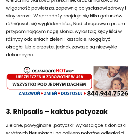
wierzchnia warstwa przeschnie, oraz umiarkowana
wilgotność powietrza, zapewnią polysciasowi zdrowy i
silny wzrost. W sprzedaży znajduje się kilka gatunków
różniących się wyglądem liści., Nad chropawym pniem
przypominającym nogę słonia, wyrastają kępy liści w
różnycy odcieniach zieleni i kształcie. Mogą być
okrągłe, lub pierzaste, jednak zawsze są niezwykle
dekoracyjne.
3. Rhipsalis – kaktus patyczak
Zielone, powyginane „patyczki” wyrastające z doniczki
w różnych kierunkach i na całkiem pokaźne odległości.