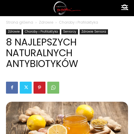
Ameryka
Strona główna
Zdrowie
Choroby i Profilaktyka
Zdrowie
Choroby i Profilaktyka
Seniorzy
Zdrowie Seniora
po
8 NAJLEPSZYCH
NATURALNYCH
polsku
ANTYBIOTYKÓW