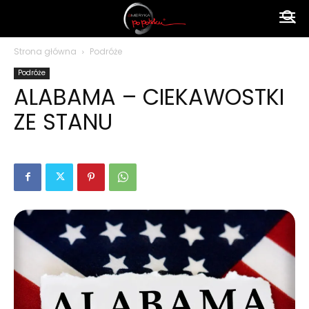
Ameryka
Strona główna
Podróże
Podróże
po
ALABAMA – CIEKAWOSTKI
ZE STANU
polsku