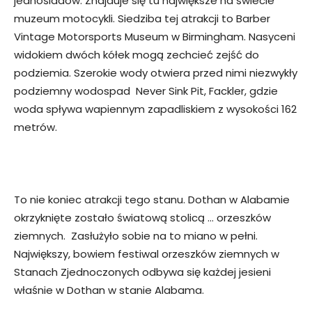
jednośladów. Znajduje się tu największe na świecie
muzeum motocykli. Siedziba tej atrakcji to Barber
Vintage Motorsports Museum w Birmingham. Nasyceni
widokiem dwóch kółek mogą zechcieć zejść do
podziemia. Szerokie wody otwiera przed nimi niezwykły
podziemny wodospad Never Sink Pit, Fackler, gdzie
woda spływa wapiennym zapadliskiem z wysokości 162
metrów.
To nie koniec atrakcji tego stanu. Dothan w Alabamie
okrzyknięte zostało światową stolicą … orzeszków
ziemnych. Zasłużyło sobie na to miano w pełni.
Największy, bowiem festiwal orzeszków ziemnych w
Stanach Zjednoczonych odbywa się każdej jesieni
właśnie w Dothan w stanie Alabama.