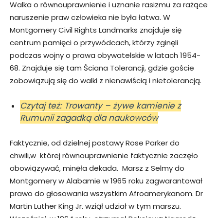
Walka o równouprawnienie i uznanie rasizmu za rażące
naruszenie praw człowieka nie była łatwa. W
Montgomery Civil Rights Landmarks znajduje się
centrum pamięci o przywódcach, którzy zginęli
podczas wojny o prawa obywatelskie w latach 1954-
68. Znajduje się tam Ściana Tolerancji, gdzie goście
zobowiązują się do walki z nienawiścią i nietolerancją.
Czytaj też: Trowanty – żywe kamienie z
Rumunii zagadką dla naukowców
Faktycznie, od dzielnej postawy Rose Parker do
chwili,w której równouprawnienie faktycznie zaczęło
obowiązywać, minęła dekada. Marsz z Selmy do
Montgomery w Alabamie w 1965 roku zagwarantował
prawo do głosowania wszystkim Afroamerykanom. Dr
Martin Luther King Jr. wziął udział w tym marszu.