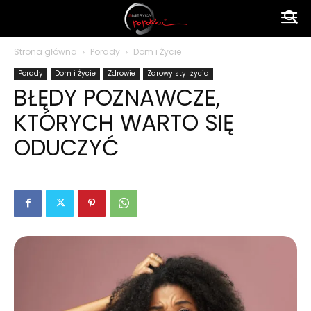
Ameryka
Strona główna
Porady
Dom i Życie
Porady
Dom i Życie
Zdrowie
Zdrowy styl życia
po
BŁĘDY POZNAWCZE,
KTÓRYCH WARTO SIĘ
polsku
ODUCZYĆ