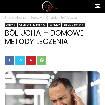
Ameryka
Strona główna
Zdrowie
Choroby i Profilaktyka
Zdrowie
Choroby i Profilaktyka
Seniorzy
Zdrowie Seniora
po
BÓL UCHA – DOMOWE
METODY LECZENIA
polsku