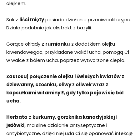
olejkiem.
Sok z
liści mięty
posiada działanie przeciwbakteryjne.
Działa podobnie jak ekstrakt z bazylii.
Gorące okłady z
rumianku
z dodatkiem olejku
lawendowegoo, przykładane wokół ucha, pomogą Ci
w walce z bólem ucha, poprzez wytworzone ciepło.
Zastosuj połączenie olejku i świeżych kwiatów z
dziewanny, czosnku, oliwy z oliwek wraz z
kapsułkami witaminy E, gdy tylko pojawi się ból
ucha.
Herbata
z
kurkumy, gorzknika kanadyjskiej
i
jeżówki,
ma silne działanie antyseptyczne i
antybiotyczne, dzięki niej uda Ci się opanować infekcję