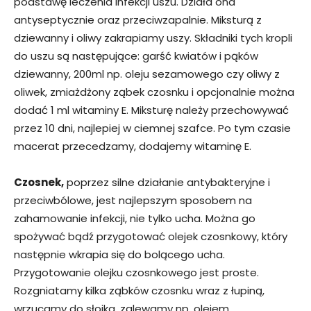
podstawę leczenia infekcji uszu. Działa ona
antyseptycznie oraz przeciwzapalnie. Miksturą z
dziewanny i oliwy zakrapiamy uszy. Składniki tych kropli
do uszu są następujące: garść kwiatów i pąków
dziewanny, 200ml np. oleju sezamowego czy oliwy z
oliwek, zmiażdżony ząbek czosnku i opcjonalnie można
dodać 1 ml witaminy E. Miksturę należy przechowywać
przez 10 dni, najlepiej w ciemnej szafce. Po tym czasie
macerat przecedzamy, dodajemy witaminę E.
Czosnek,
poprzez silne działanie antybakteryjne i
przeciwbólowe, jest najlepszym sposobem na
zahamowanie infekcji, nie tylko ucha. Można go
spożywać bądź przygotować olejek czosnkowy, który
następnie wkrapia się do bolącego ucha.
Przygotowanie olejku czosnkowego jest proste.
Rozgniatamy kilka ząbków czosnku wraz z łupiną,
wrzucamy do słoika, zalewamy np. olejem