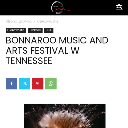
Ameryka
Strona główna
Ciekawostki
Ciekawostki
Podróże
USA
po
BONNAROO MUSIC AND
ARTS FESTIVAL W
polsku
TENNESSEE