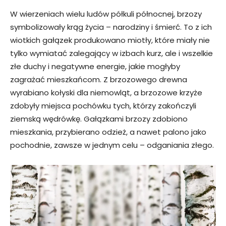
W wierzeniach wielu ludów półkuli północnej, brzozy
symbolizowały krąg życia – narodziny i śmierć. To z ich
wiotkich gałązek produkowano miotły, które miały nie
tylko wymiatać zalegający w izbach kurz, ale i wszelkie
złe duchy i negatywne energie, jakie mogłyby
zagrażać mieszkańcom. Z brzozowego drewna
wyrabiano kołyski dla niemowląt, a brzozowe krzyże
zdobyły miejsca pochówku tych, którzy zakończyli
ziemską wędrówkę. Gałązkami brzozy zdobiono
mieszkania, przybierano odzież, a nawet palono jako
pochodnie, zawsze w jednym celu – odganiania złego.