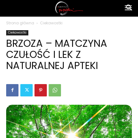
Ameryka
Strona główna
Ciekawostki
Ciekawostki
po
BRZOZA – MATCZYNA
CZUŁOŚĆ I LEK Z
polsku
NATURALNEJ APTEKI