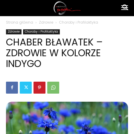
Ameryka
Strona główna
Zdrowie
Choroby i Profilaktyka
Zdrowie
Choroby i Profilaktyka
po
CHABER BŁAWATEK –
ZDROWIE W KOLORZE
polsku
INDYGO