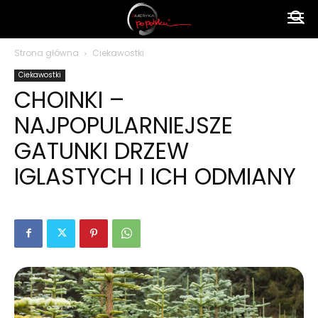
Ameryka
Strona główna
Ciekawostki
Ciekawostki
po
CHOINKI –
NAJPOPULARNIEJSZE
polsku
GATUNKI DRZEW
IGLASTYCH I ICH ODMIANY