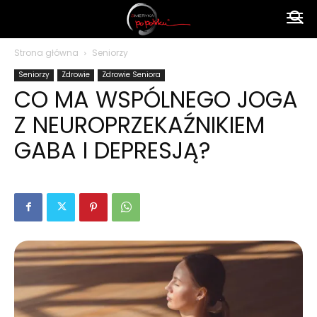
Ameryka
Strona główna
Seniorzy
Seniorzy
Zdrowie
Zdrowie Seniora
po
CO MA WSPÓLNEGO JOGA
Z NEUROPRZEKAŹNIKIEM
polsku
GABA I DEPRESJĄ?