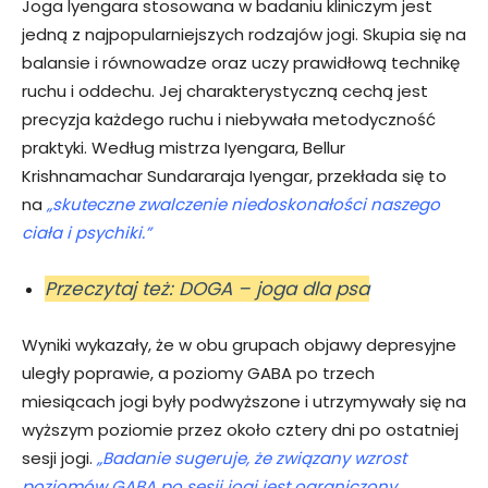
Joga lyengara stosowana w badaniu kliniczym jest
jedną z najpopularniejszych rodzajów jogi. Skupia się na
balansie i równowadze oraz uczy prawidłową technikę
ruchu i oddechu. Jej charakterystyczną cechą jest
precyzja każdego ruchu i niebywała metodyczność
praktyki. Według mistrza Iyengara, Bellur
Krishnamachar Sundararaja Iyengar, przekłada się to
na
„skuteczne zwalczenie niedoskonałości naszego
ciała i psychiki.”
Przeczytaj też: DOGA – joga dla psa
Wyniki wykazały, że w obu grupach objawy depresyjne
uległy poprawie, a poziomy GABA po trzech
miesiącach jogi były podwyższone i utrzymywały się na
wyższym poziomie przez około cztery dni po ostatniej
sesji jogi.
„Badanie sugeruje, że związany wzrost
poziomów GABA po sesji jogi jest ograniczony