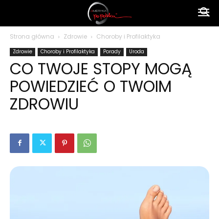
Ameryka
Strona główna
Zdrowie
Choroby i Profilaktyka
Zdrowie
Choroby i Profilaktyka
Porady
Uroda
po
CO TWOJE STOPY MOGĄ
POWIEDZIEĆ O TWOIM
polsku
ZDROWIU