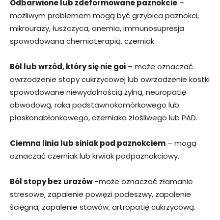
Odbarwione lub zdeformowane paznokcie
–
możliwym problemem mogą być grzybica paznokci,
mikrourazy, łuszczyca, anemia, immunosupresja
spowodowana chemioterapią, czerniak.
Ból lub wrzód, który się nie goi
– może oznaczać
owrzodzenie stopy cukrzycowej lub owrzodzenie kostki
spowodowane niewydolnością żylną, neuropatię
obwodową, raka podstawnokomórkowego lub
płaskonabłonkowego, czerniaka złośliwego lub PAD.
Ciemna linia lub siniak pod paznokciem
– mogą
oznaczać czerniak lub krwiak podpaznokciowy.
Ból stopy bez urazów
-może oznaczać złamanie
stresowe, zapalenie powięzi podeszwy, zapalenie
ścięgna, zapalenie stawów, artropatię cukrzycową.