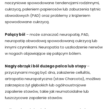
naczyniowe spowodowane tendencjami rodzinnymi,
cukrzycą, paleniem papierosów lub zaburzenia tętnic
obwodowych (PAD) oraz problemy z krążeniem
spowodowane cukrzycą.
Palący ból
– może oznaczać neuropatię, PAD,
neuropatię obwodową spowodowaną cukrzycą lub
innymi czynnikami. Neuropatia to uszkodzenie nerwów
w nogach objawiające się palącym bólem.
Nagły obrzęk i ból dużego palca lub stopy
–
przyczynami mogą być dna, zakażenie cellulitis,
artropatia neuropatyczna (staw Charcota), możliwa
zakrzepica żył głębokich lub ogólnoustrojowe
zapalenie stawów, takie jak reumatoidalne lub
łuszczycowe zapalenie stawów.