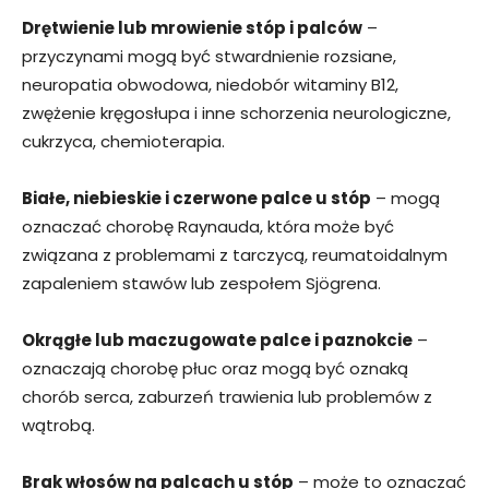
Drętwienie lub mrowienie stóp i palców
–
przyczynami mogą być stwardnienie rozsiane,
neuropatia obwodowa, niedobór witaminy B12,
zwężenie kręgosłupa i inne schorzenia neurologiczne,
cukrzyca, chemioterapia.
Białe, niebieskie i czerwone palce u stóp
– mogą
oznaczać chorobę Raynauda, która może być
związana z problemami z tarczycą, reumatoidalnym
zapaleniem stawów lub zespołem Sjögrena.
Okrągłe lub maczugowate palce i paznokcie
–
oznaczają chorobę płuc oraz mogą być oznaką
chorób serca, zaburzeń trawienia lub problemów z
wątrobą.
Brak włosów na palcach u stóp
– może to oznaczać