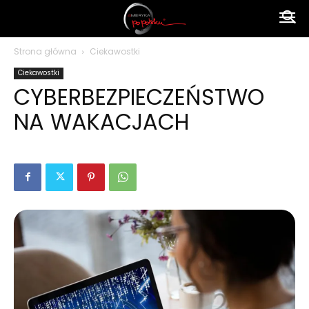
Ameryka
Strona główna
Ciekawostki
Ciekawostki
po
CYBERBEZPIECZEŃSTWO
NA WAKACJACH
polsku