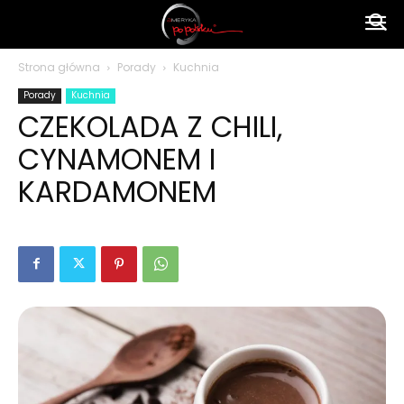
Ameryka
Strona główna
Porady
Kuchnia
Porady
Kuchnia
po
CZEKOLADA Z CHILI,
CYNAMONEM I
polsku
KARDAMONEM