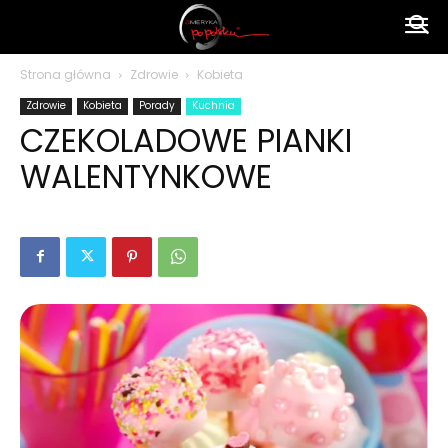
Ameryka
Strona główna
Zdrowie
Kobieta
Zdrowie
Kobieta
Porady
Kuchnia
po
CZEKOLADOWE PIANKI
WALENTYNKOWE
polsku