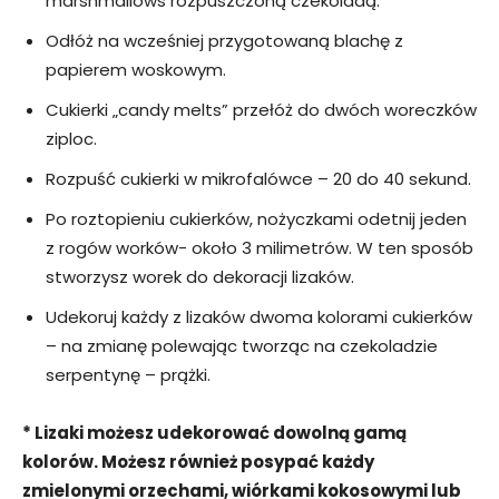
marshmallows rozpuszczoną czekoladą.
Odłóż na wcześniej przygotowaną blachę z
papierem woskowym.
Cukierki „candy melts” przełóż do dwóch woreczków
ziploc.
Rozpuść cukierki w mikrofalówce – 20 do 40 sekund.
Po roztopieniu cukierków, nożyczkami odetnij jeden
z rogów worków- około 3 milimetrów. W ten sposób
stworzysz worek do dekoracji lizaków.
Udekoruj każdy z lizaków dwoma kolorami cukierków
– na zmianę polewając tworząc na czekoladzie
serpentynę – prążki.
* Lizaki możesz udekorować dowolną gamą
kolorów. Możesz również posypać każdy
zmielonymi orzechami, wiórkami kokosowymi lub