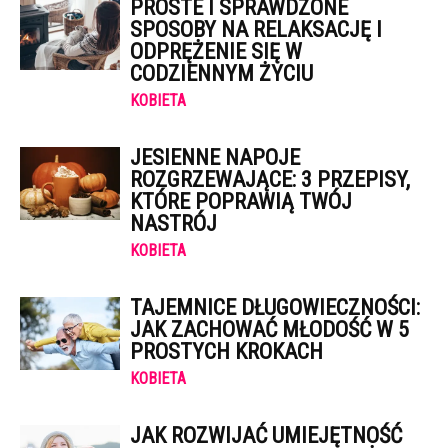
PROSTE I SPRAWDZONE
SPOSOBY NA RELAKSACJĘ I
ODPRĘŻENIE SIĘ W
CODZIENNYM ŻYCIU
KOBIETA
JESIENNE NAPOJE
ROZGRZEWAJĄCE: 3 PRZEPISY,
KTÓRE POPRAWIĄ TWÓJ
NASTRÓJ
KOBIETA
TAJEMNICE DŁUGOWIECZNOŚCI:
JAK ZACHOWAĆ MŁODOŚĆ W 5
PROSTYCH KROKACH
KOBIETA
JAK ROZWIJAĆ UMIEJĘTNOŚĆ