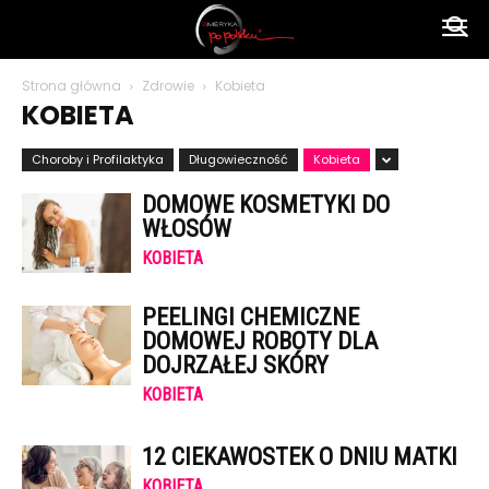
Ameryka
Strona główna
Zdrowie
Kobieta
KOBIETA
po
Choroby i Profilaktyka
Długowieczność
Kobieta
DOMOWE KOSMETYKI DO
polsku
WŁOSÓW
KOBIETA
PEELINGI CHEMICZNE
DOMOWEJ ROBOTY DLA
DOJRZAŁEJ SKÓRY
KOBIETA
12 CIEKAWOSTEK O DNIU MATKI
KOBIETA