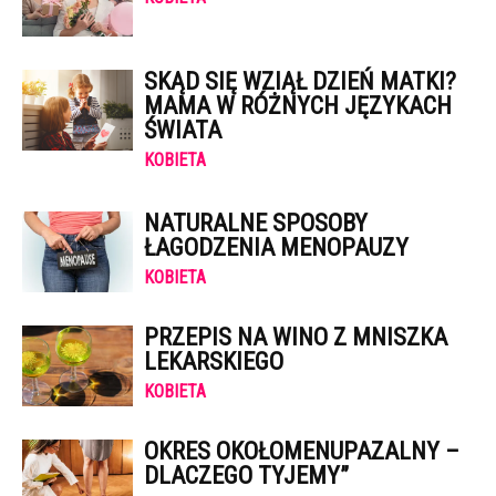
SKĄD SIĘ WZIĄŁ DZIEŃ MATKI?
MAMA W RÓŻNYCH JĘZYKACH
ŚWIATA
KOBIETA
NATURALNE SPOSOBY
ŁAGODZENIA MENOPAUZY
KOBIETA
PRZEPIS NA WINO Z MNISZKA
LEKARSKIEGO
KOBIETA
OKRES OKOŁOMENUPAZALNY –
DLACZEGO TYJEMY”