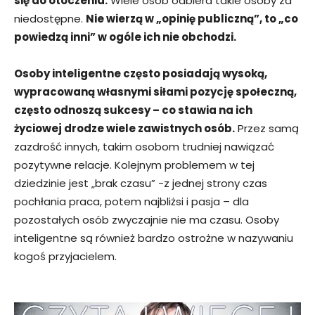
się do otoczenia.
Wiele osób odbiera takie osoby za
niedostępne.
Nie wierzą w „opinię publiczną”, to „co
powiedzą inni” w ogóle ich nie obchodzi.
Osoby inteligentne często posiadają wysoką,
wypracowaną własnymi siłami pozycję społeczną,
często odnoszą sukcesy – co stawia na ich
życiowej drodze wiele zawistnych osób.
Przez samą
zazdrość innych, takim osobom trudniej nawiązać
pozytywne relacje. Kolejnym problemem w tej
dziedzinie jest „brak czasu” -z jednej strony czas
pochłania praca, potem najbliżsi i pasja – dla
pozostałych osób zwyczajnie nie ma czasu. Osoby
inteligentne są również bardzo ostrożne w nazywaniu
kogoś przyjacielem.