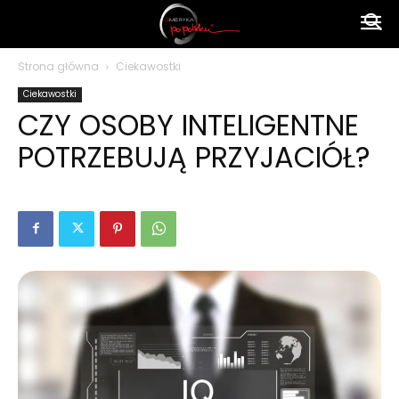
Ameryka
Strona główna
Ciekawostki
Ciekawostki
po
CZY OSOBY INTELIGENTNE
POTRZEBUJĄ PRZYJACIÓŁ?
polsku