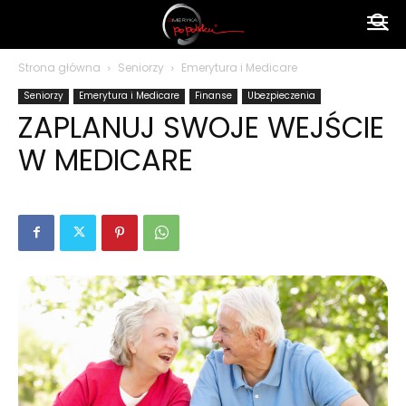
Ameryka
Strona główna
Seniorzy
Emerytura i Medicare
Seniorzy
Emerytura i Medicare
Finanse
Ubezpieczenia
po
ZAPLANUJ SWOJE WEJŚCIE
W MEDICARE
polsku