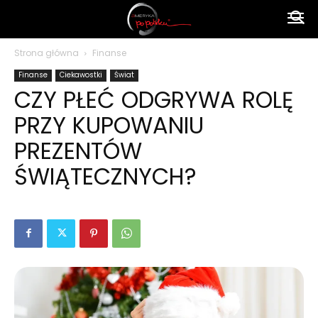
Ameryka
Strona główna
Finanse
Finanse
Ciekawostki
Świat
po
CZY PŁEĆ ODGRYWA ROLĘ
PRZY KUPOWANIU
polsku
PREZENTÓW
ŚWIĄTECZNYCH?