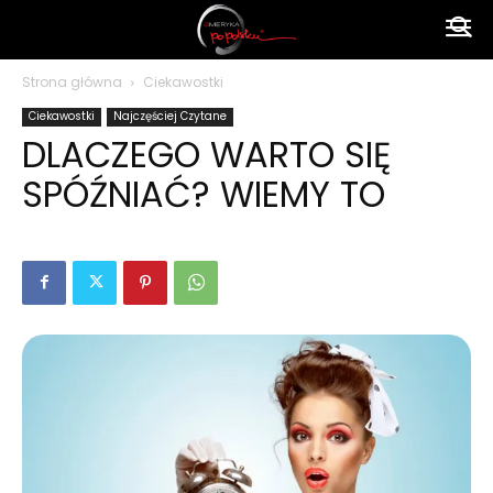
Ameryka
Strona główna
Ciekawostki
Ciekawostki
Najczęściej Czytane
po
DLACZEGO WARTO SIĘ
SPÓŹNIAĆ? WIEMY TO
polsku