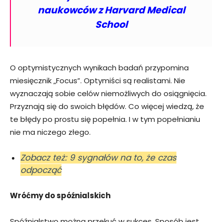
naukowców z Harvard Medical
School
O optymistycznych wynikach badań przypomina
miesięcznik „Focus”. Optymiści są realistami. Nie
wyznaczają sobie celów niemożliwych do osiągnięcia.
Przyznają się do swoich błędów. Co więcej wiedzą, że
te błędy po prostu się popełnia. I w tym popełnianiu
nie ma niczego złego.
Zobacz też: 9 sygnałów na to, że czas
odpocząć
Wróćmy do spóźnialskich
Spóźnialstwo można przekuć w sukces. Sposób jest