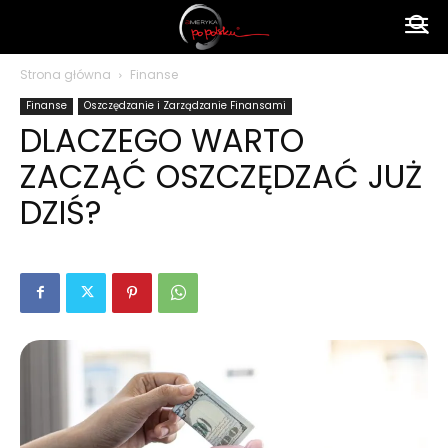
Ameryka
Strona główna
Finanse
Finanse
Oszczędzanie i Zarządzanie Finansami
po
DLACZEGO WARTO
ZACZĄĆ OSZCZĘDZAĆ JUŻ
polsku
DZIŚ?