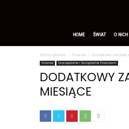
Ameryka
po
HOME
ŚWIAT
O NICH
Strona główna
Finanse
Dodatkowy zarobek 
polsku
Finanse
Oszczędzanie i Zarządzanie Finansami
DODATKOWY Z
MIESIĄCE