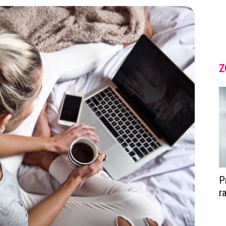
Z
P
r