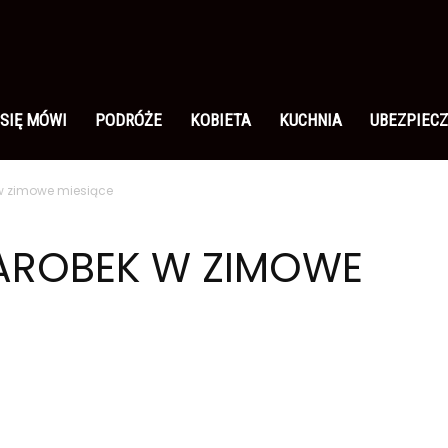
 SIĘ MÓWI
PODRÓŻE
KOBIETA
KUCHNIA
UBEZPIECZ
w zimowe miesiące
AROBEK W ZIMOWE