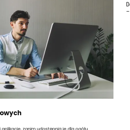
D
–
etowych
 aplikacje, zanim udostępnią je dla ogółu