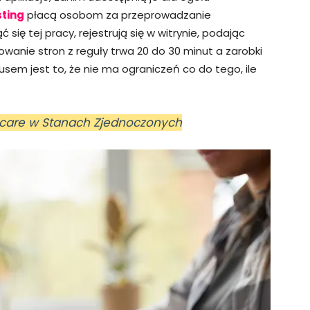
ting
płacą osobom za przeprowadzanie
ię tej pracy, rejestrują się w witrynie, podając
stowanie stron z reguły trwa 20 do 30 minut a zarobki
usem jest to, że nie ma ograniczeń co do tego, ile
icare w Stanach Zjednoczonych