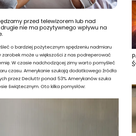
ędzamy przed telewizorem lub nad
ni drugie nie ma pozytywnego wpływu na
.
śleć o bardziej pożytecznym spędzeniu nadmiaru
y zarobek może u większości z nas podreperować
P
emię. W czasie nadchodzącej zimy warto pomyśleć
Ś
aru czasu. Amerykanie szukają dodatkowego źródła
ch przez Decluttr ponad 53% Amerykanów szuka
ie świątecznym. Oto kilka pomysłów: