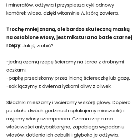
i minerałów, odżywia i przyspiesza cykl odnowy
komórek włosa, dzięki witaminie A, którą zawiera.
Trochę mniej znaną, ale bardzo skuteczną maską
na osłabione włosy, jest mikstura na bazie czarnej
rzepy
. Jak ją zrobić?
-jedną czarną rzepę ścieramy na tarce z drobnymi
oczkami,
-papkę przeciskamy przez lnianą ściereczkę lub gazę,
-sok łączymy z dwiema łyżkami oliwy z oliwek.
Składniki mieszamy i wcieramy w skórę głowy. Dopiero
po około dwóch godzinach spłukujemy mieszankę i
myjemy włosy szamponem. Czarna rzepa ma
właściwości antybakteryjne, zapobiega wypadaniu
włosów, dotlenia ich cebulki i głęboko je odżywia.