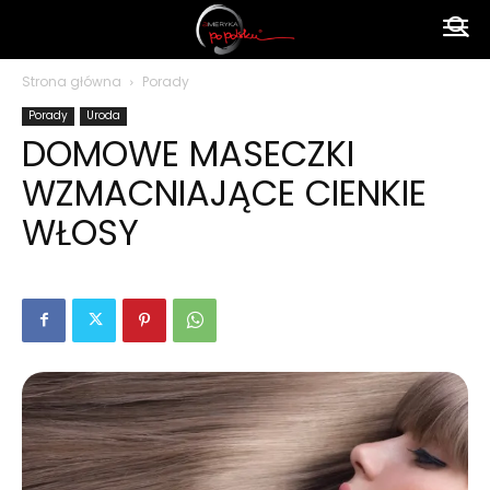
Ameryka
Strona główna
Porady
Porady
Uroda
po
DOMOWE MASECZKI
WZMACNIAJĄCE CIENKIE
polsku
WŁOSY