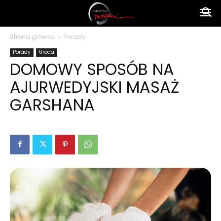
Ameryka
Strona główna
Porady
Porady
Uroda
po
DOMOWY SPOSÓB NA
AJURWEDYJSKI MASAŻ
polsku
GARSHANA