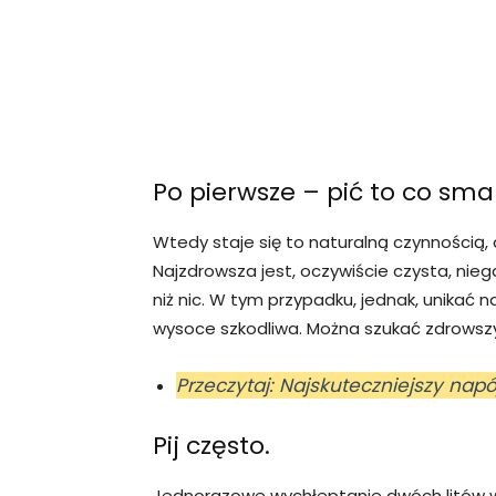
Po pierwsze – pić to co sma
Wtedy staje się to naturalną czynnością
Najzdrowsza jest, oczywiście czysta, ni
niż nic. W tym przypadku, jednak, unikać
wysoce szkodliwa. Można szukać zdrowsz
Przeczytaj: Najskuteczniejszy nap
Pij często.
Jednorazowe wychłeptanie dwóch litów w