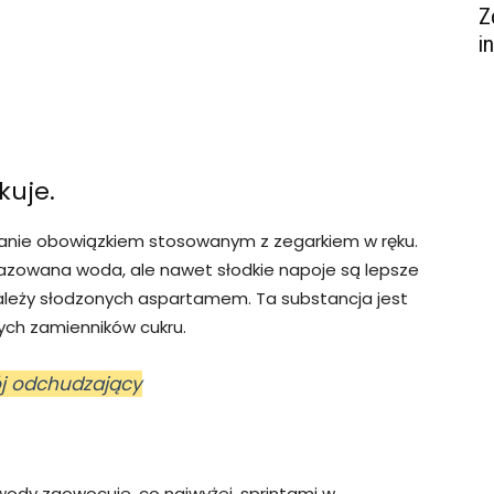
Z
i
kuje.
, anie obowiązkiem stosowanym z zegarkiem w ręku.
egazowana woda, ale nawet słodkie napoje są lepsze
 należy słodzonych aspartamem. Ta substancja jest
ych zamienników cukru.
ój odchudzający
ody zaowocuje, co najwyżej, sprintami w