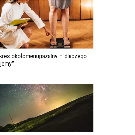
kres okołomenupazalny – dlaczego
yjemy”