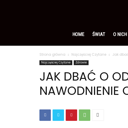
Ameryka
po
HOME
ŚWIAT
O NICH
Strona główna
Najczęściej Czytane
Jak dba
polsku
Najczęściej Czytane
Zdrowie
JAK DBAĆ O O
NAWODNIENIE 