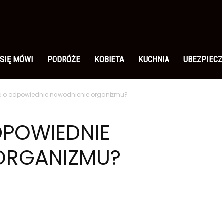
 SIĘ MÓWI
PODRÓŻE
KOBIETA
KUCHNIA
UBEZPIECZ
ć o odpowiednie nawodnienie organizmu?
DPOWIEDNIE
ORGANIZMU?