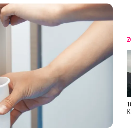
Z
1
K