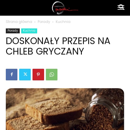
Ameryka
Strona główna
Porady
Kuchnia
Porady
Kuchnia
po
DOSKONAŁY PRZEPIS NA
CHLEB GRYCZANY
polsku