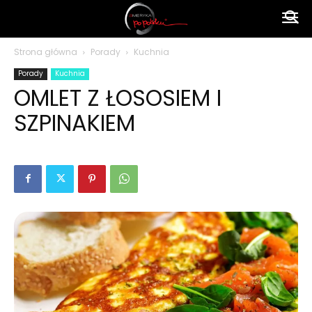
Ameryka
Strona główna
Porady
Kuchnia
Porady
Kuchnia
po
OMLET Z ŁOSOSIEM I
SZPINAKIEM
polsku