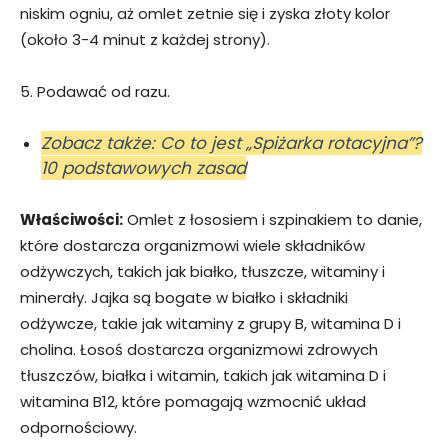
niskim ogniu, aż omlet zetnie się i zyska złoty kolor
(około 3-4 minut z każdej strony).
5. Podawać od razu.
Zobacz także: Co to jest „Spiżarka rotacyjna”?
10 podstawowych zasad
Właściwości:
Omlet z łososiem i szpinakiem to danie,
które dostarcza organizmowi wiele składników
odżywczych, takich jak białko, tłuszcze, witaminy i
minerały. Jajka są bogate w białko i składniki
odżywcze, takie jak witaminy z grupy B, witamina D i
cholina. Łosoś dostarcza organizmowi zdrowych
tłuszczów, białka i witamin, takich jak witamina D i
witamina B12, które pomagają wzmocnić układ
odpornościowy.